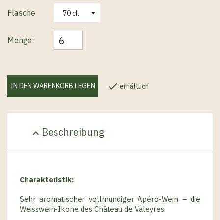
Flasche
Menge:

IN DEN WARENKORB LEGEN
erhältlich
Beschreibung
expand_less
Charakteristik:
Sehr aromatischer vollmundiger Apéro-Wein – die
Weisswein-Ikone des Château de Valeyres.