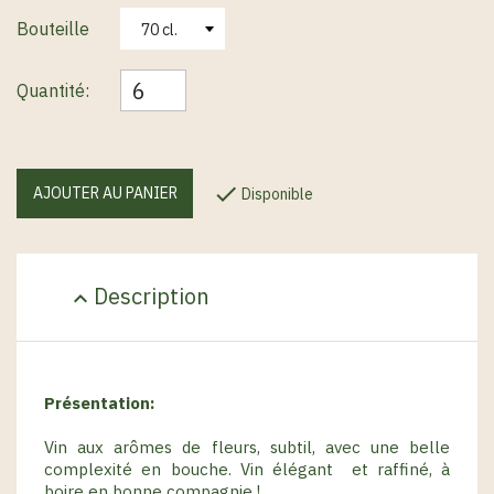
Bouteille
Quantité:

AJOUTER AU PANIER
Disponible
Description
expand_less
Présentation:
Vin aux arômes de fleurs, subtil, avec une belle
complexité en bouche. Vin élégant et raffiné, à
boire en bonne compagnie !