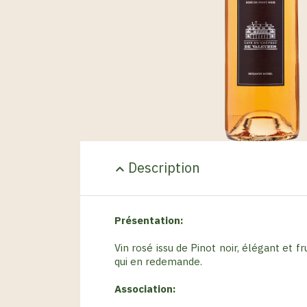
Description
expand_less
Présentation:
Vin rosé issu de Pinot noir, élégant et f
qui en redemande.
Association: