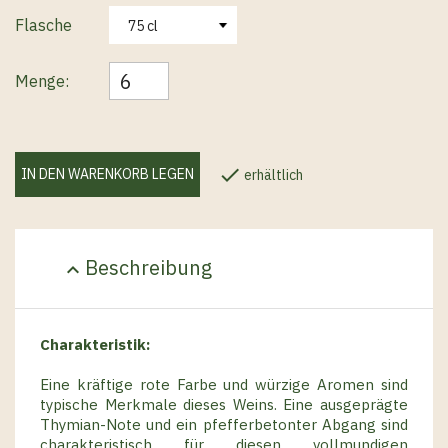
Flasche
Menge:

IN DEN WARENKORB LEGEN
erhältlich
Beschreibung
expand_less
Charakteristik:
Eine kräftige rote Farbe und würzige Aromen sind
typische Merkmale dieses Weins. Eine ausgeprägte
Thymian-Note und ein pfefferbetonter Abgang sind
charakteristisch für diesen vollmundigen