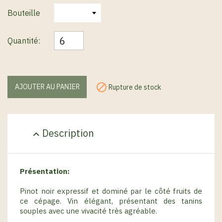
Bouteille
Quantité:

AJOUTER AU PANIER
Rupture de stock
Description
expand_less
Présentation:
Pinot noir expressif et dominé par le côté fruits de
ce cépage. Vin élégant, présentant des tanins
souples avec une vivacité très agréable.