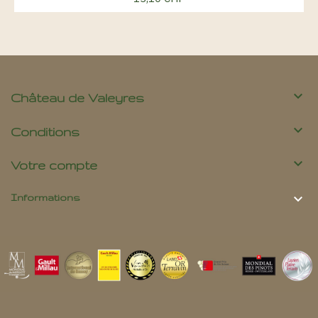
Prix

Château de Valeyres

Conditions

Votre compte

Informations